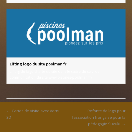
Lifting logo du site poolman.fr
Lifitng du logo charte du site dans le cadre du suivi de
communication du site www.piscines-poolman.fr/
←
Cartes de visite avec Verni
Refonte de logo pour
3D
l’association française pour la
pédagogie Suzuki
→